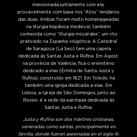
mencionada juntamente com ela,
provavelmente com base nos “Atos” lendários
das duas. Ambas foram muito homenageadas
na liturgia hispânica medieval, também
conhecida como “liturgia moçárabe”, um rito
praticado na Espanha visigótica. A Catedral
de Saragoça (La Seo) tem uma capela
dedicada às Santas Justa e Rufina. Em Agost,
na província de Valência, fica o eremitério
dedicado a elas (Ermita de Santa Justa y
Rufina), construído em 1821. Em Toledo, há
também uma igreja dedicada a elas. Em
Lisboa, a Igreja de São Domingos, junto ao
Rossio, é a sede da paróquia dedicada às
Santas Justa e Rufina.
Justa y Rufina son dos mártires cristianas,
veneradas como santas, principalmente en
Sevilla, donde fueron asesinadas en el siglo III.